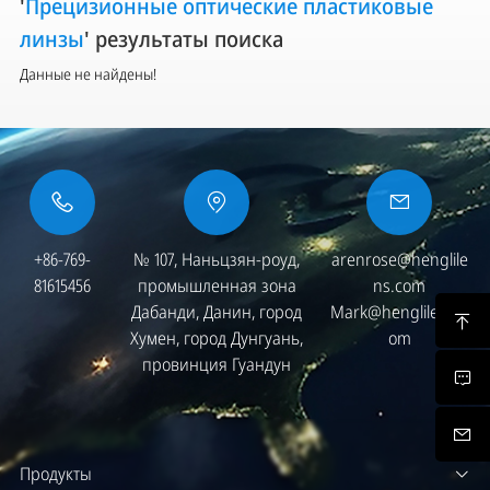
'
Прецизионные оптические пластиковые
линзы
' результаты поиска
Данные не найдены!
+86-769-
№ 107, Наньцзян-роуд,
arenrose@henglile
81615456
промышленная зона
ns.com
Дабанди, Данин, город
Mark@henglilens.c
Хумен, город Дунгуань,
om
провинция Гуандун
Продукты