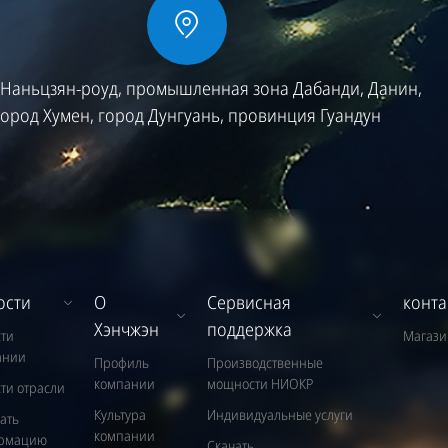
, Наньцзян-роуд, промышленная зона Дабанди, Данин,
город Хумен, город Дунгуань, провинция Гуандун
ости
О
Сервисная
конта
Хэнчжэн
поддержка
ти
Магаз
ании
Профиль
Производственные
компании
мощности НИОКР
ти отрасли
Культура
Индивидуальные услуги
ать
компании
рмацию
Скачать