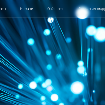
укты
Новости
О Хэнчжэн
Сервисная подд