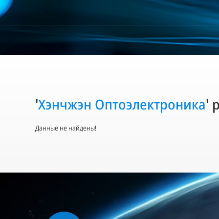
'
Хэнчжэн Оптоэлектроника
' 
Данные не найдены!