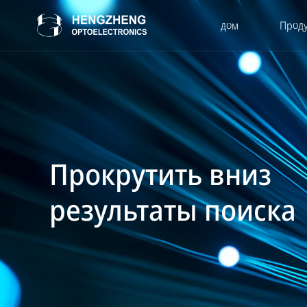
дом
Прод
Прокрутить вниз
результаты поиска