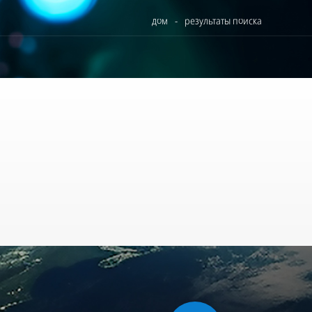
дом
-
результаты поиска