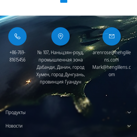
+86-769-
№ 107, Наньцзян-роуд,
arenrose@henglile
81615456
промышленная зона
ns.com
Дабанди, Данин, город
Mark@henglilens.c
Хумен, город Дунгуань,
om
провинция Гуандун
Продукты
Новости