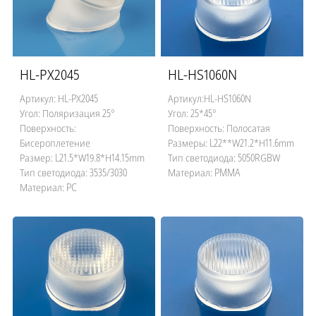
HL-PX2045
HL-HS1060N
Артикул: HL-PX2045
Артикул:HL-HS1060N
Угол: Поляризация 25°
Угол: 25*45°
Поверхность:
Поверхность: Полосатая
Бисероплетение
Размеры: L22**W21.2*H11.6mm
Размер: L21.5*W19.8*H14.15mm
Тип светодиода: 5050RGBW
Тип светодиода: 3535/3030
Материал: PMMA
Материал: PC