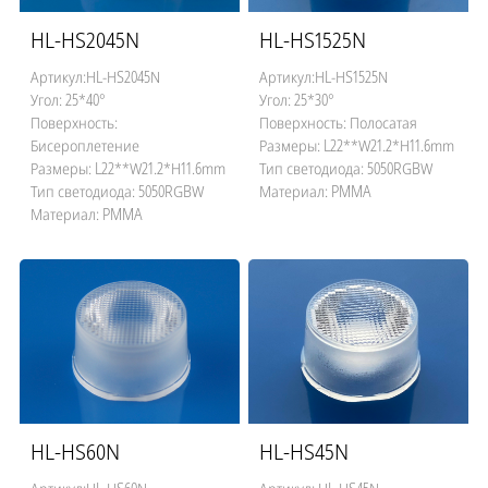
HL-HS2045N
HL-HS1525N
Артикул:HL-HS2045N
Артикул:HL-HS1525N
Угол: 25*40°
Угол: 25*30°
Поверхность:
Поверхность: Полосатая
Бисероплетение
Размеры: L22**W21.2*H11.6mm
Размеры: L22**W21.2*H11.6mm
Тип светодиода: 5050RGBW
Тип светодиода: 5050RGBW
Материал: PMMA
Материал: PMMA
HL-HS60N
HL-HS45N