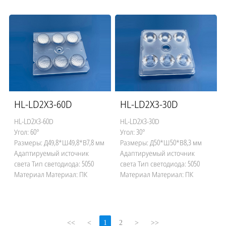
HL-LD2X3-60D
HL-LD2X3-30D
HL-LD2X3-60D
HL-LD2X3-30D
Угол: 60°
Угол: 30°
Размеры: Д49,8*Ш49,8*В7,8 мм
Размеры: Д50*Ш50*В8,3 мм
Адаптируемый источник
Адаптируемый источник
света Тип светодиода: 5050
света Тип светодиода: 5050
Материал Материал: ПК
Материал Материал: ПК
<<
<
1
2
>
>>