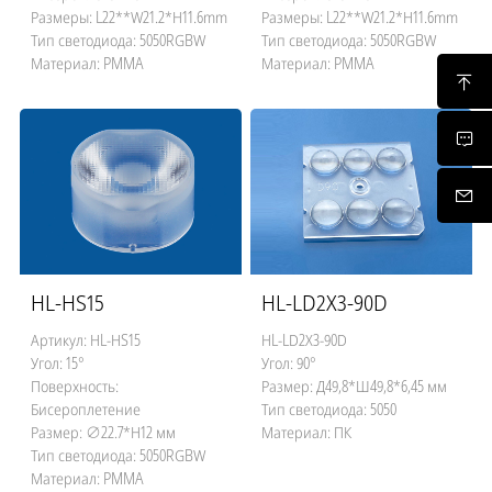
Размеры: L22**W21.2*H11.6mm
Размеры: L22**W21.2*H11.6mm
Тип светодиода: 5050RGBW
Тип светодиода: 5050RGBW
Материал: PMMA
Материал: PMMA
HL-HS15
HL-LD2X3-90D
Артикул: HL-HS15
HL-LD2X3-90D
Угол: 15°
Угол: 90°
Поверхность:
Размер: Д49,8*Ш49,8*6,45 мм
Бисероплетение
Тип светодиода: 5050
Размер: ∅22.7*H12 мм
Материал: ПК
Тип светодиода: 5050RGBW
Материал: PMMA