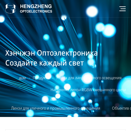
Хэнчжэн Оптоэлектроника
Создайте каждый свет
дом
-
Продукты
-
Линза для ландшафтного освещения
-
Настенная линза RGBW смешанного цвета
Линза для уличного и промышленного освещения
Объектив 