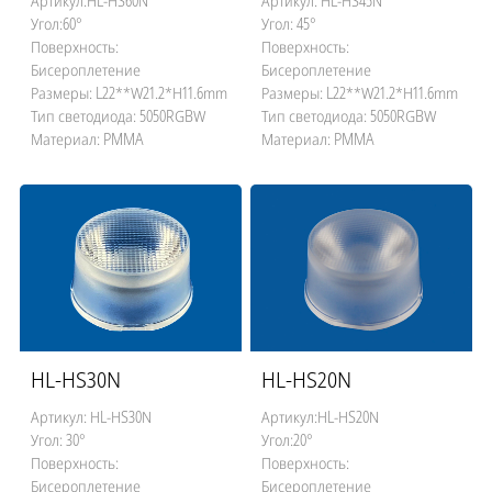
Артикул:HL-HS60N
Артикул: HL-HS45N
Угол:60°
Угол: 45°
Поверхность:
Поверхность:
Бисероплетение
Бисероплетение
Размеры: L22**W21.2*H11.6mm
Размеры: L22**W21.2*H11.6mm
Тип светодиода: 5050RGBW
Тип светодиода: 5050RGBW
Материал: PMMA
Материал: PMMA
HL-HS30N
HL-HS20N
Артикул: HL-HS30N
Артикул:HL-HS20N
Угол: 30°
Угол:20°
Поверхность:
Поверхность:
Бисероплетение
Бисероплетение