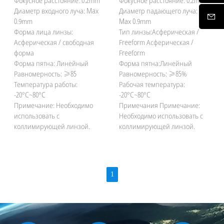
Фокусное расстояние: 0.2mm
Фокусное расстояние: 0.2mm
Диаметр входного луча: Max
Диаметр падающего луча:
0.9mm
Max 0.9mm
Форма лица линзы:
Тип линзы:Асферическая /
Асферическая / свободная
Freeform Асферическая /
форма
Freeform
Форма пятна: Линейный
Форма пятна:Линейный
Равномерность: ≥85
Равномерность: ≥85%
Температура работы:
Рабочая температура:
-20°C~80°C
-20°C~80°C
Примечание: Необходимо
Примечания Примечание:
использовать с
Необходимо использовать с
коллимирующей линзой.
коллимирующей линзой.
1