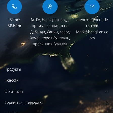
+86-769-
№ 107, Наньцзян-роуд,
arenrose@henglile
81615456
промышленная зона
ns.com
Дабанди, Данин, город
Mark@henglilens.c
Хумен, город Дунгуань,
om
провинция Гуандун
Продукты
Новости
О Хэнчжэн
Сервисная поддержка