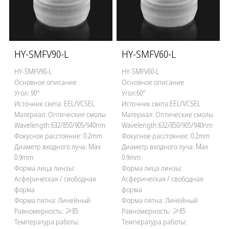
HY-SMFV90-L
HY-SMFV60-L
HY-SMFV90-L
HY-SMFV60-L
Основное описание
Основное описание
Угол: 90°
Угол:60°
Источник света: EEL/VCSEL
Источник света:EEL/VCSEL
Материал: Оптические смолы
Материал: Оптические смолы
Wavelength:632/850/905/940nm
Wavelength:632/850/905/940nm
Фокусное расстояние: 0.2mm
Фокусное расстояние: 0.2mm
Диаметр входного луча: Max
Диаметр входного луча: Max
0.9mm
0.9mm
Форма лица линзы:
Форма лица линзы:
Асферическая / свободная
Асферическая / свободная
форма
форма
Форма пятна: Линейный
Форма пятна: Линейный
Равномерность: ≥85
Равномерность: ≥85
Температура работы:
Температура работы: