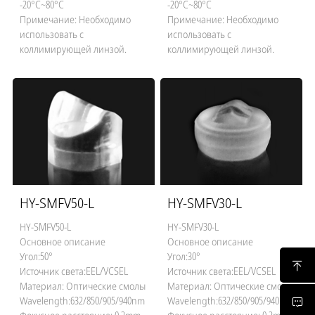
-20°C~80°C
-20°C~80°C
Примечание: Необходимо
Примечание: Необходимо
использовать с
использовать с
коллимирующей линзой.
коллимирующей линзой.
HY-SMFV50-L
HY-SMFV30-L
HY-SMFV50-L
HY-SMFV30-L
Основное описание
Основное описание
Угол:50°
Угол:30°
Источник света:EEL/VCSEL
Источник света:EEL/VCSEL
Материал: Оптические смолы
Материал: Оптические смолы
Wavelength:632/850/905/940nm
Wavelength:632/850/905/940nm