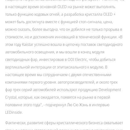
в настоящее время основной OLED на рынке может выполнять
только функцию ходовых огней, а разработка кристалла OLED +
может быть достигнута вместе с функцией стоп-сигнала, цена,
можно сказать, более выгодна. что он добился не только прорыва в
стоимости, но и достижения инноваций в технической функции. «В
этом году Kaistar успешно вошла в цепочку поставок светодиодного
автомобильного освещения, и мы вошли в конец модуля
светодиодных фар, инвестировав в ODI Electric, чтобы добиться
вертикальной интеграции от эпитаксиального к модулю. В
настоящее время мы сотрудничаем с двумя отечественными
компаниями первого уровня. автопроизводителей, и около трех
фар трех серий автомобилей используют продукцию Development
Crystal, которые, как ожидается, появятся на рынке в первой
половине этого года", - подчеркнул Лю Сю Жэнь в интервью
LEDinside.
Фактически, развитие сферы кристаллического бизнеса охватывает