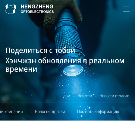
Поделиться с тобой
Хэнчжэн обновления в реальном
времени
дом
-
Новости
-
Новости отрасли
ти компании
Новости отрасли
Показать информацию