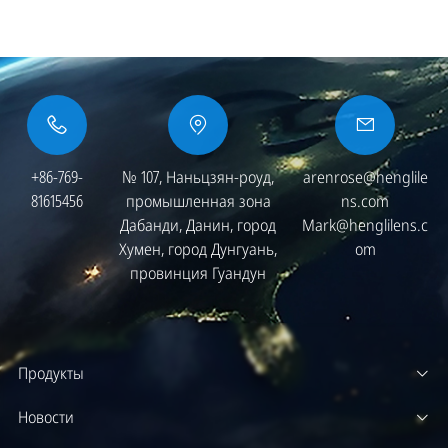
+86-769-
№ 107, Наньцзян-роуд,
arenrose@henglile
81615456
промышленная зона
ns.com
Дабанди, Данин, город
Mark@henglilens.c
Хумен, город Дунгуань,
om
провинция Гуандун
Продукты
Новости