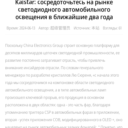
Kaistar: сосредоточьтесь на рынке
светодиодного автомобильного
освещения в ближайшие два года
Время: 2024-06-13 Автор: 超级管理员 Источник: 本站 Взгляды: 61
Поскольку China Electronics Group строит основную платформу для
десятков миллиардов цепочек светодиодной промышленности, ее
развитие постоянно затрагивает отрасль, чтобы привлечь
внимание инсайдеров отрасли. По словам генерального
менеджера по разработке кристаллов Лю Сюреня, «с начала этого
года мы сосредоточимся на компоновке области светодиодного
автомобильного освещения, а в типе автомобильных ламп
произошел ключевой прорыв, его продукция в основном
расположена в двух областях: одна - это часть фар, благодаря
упоминанию триггера CSP в автомобильных фарах в приложении,
вторая - успех приложения COB, модифицированного в OLED +, оно
нацелено на рынок автомобильных задних фонарей; ." Понятно, что